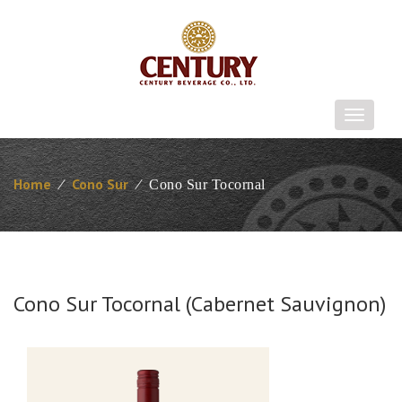
T
o
g
g
Home
⁄
Cono Sur
⁄
Cono Sur Tocornal
l
e
n
a
v
i
Cono Sur Tocornal (Cabernet Sauvignon)
g
a
t
i
o