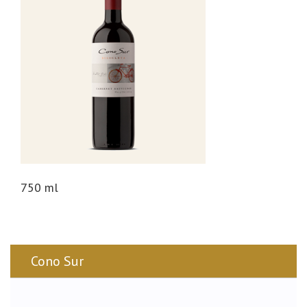
n
750 ml
Cono Sur