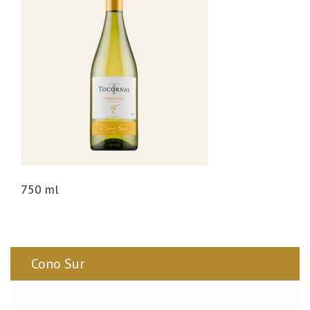
n
750 ml
Cono Sur