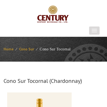
T
o
g
g
Home
⁄
Cono Sur
⁄
Cono Sur Tocornal
l
e
n
a
v
i
Cono Sur Tocornal (Chardonnay)
g
a
t
i
o